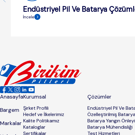
Endüstriyel Pil Ve Batarya Çözüml
İncele
Anasayfa
Kurumsal
Çözümler
Şirket Profili
Endüstriyel Pil Ve Ba
Bargem
Hedef ve İlkelerimiz
Özelleştirilmiş Batary
Kalite Politikamız
Batarya Yangın Önley
Markalar
Kataloglar
Batarya Mühendisliği
Sertifikalar
Test Hizmetleri