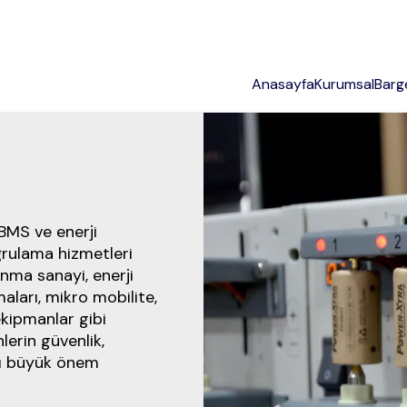
Anasayfa
Kurumsal
Bar
 BMS ve enerji
ğrulama hizmetleri
nma sanayi, enerji
ları, mikro mobilite,
ekipmanlar gibi
lerin güvenlik,
sı büyük önem