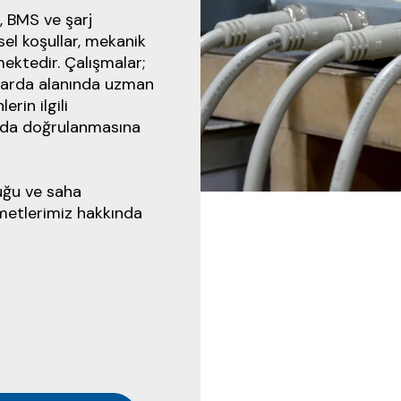
, BMS ve şarj
sel koşullar, mekanik
mektedir. Çalışmalar;
larda alanında uzman
erin ilgili
nda doğrulanmasına
uğu ve saha
metlerimiz hakkında