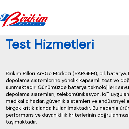
Test Hizmetleri
Pil Lojistik Ve Gümrük Danışmanlığı Çözümleri
Birikim Pilleri Ar-Ge Merkezi (BARGEM), pil, batarya,
depolama sistemlerine yönelik kapsamlı test ve do
sunmaktadır. Günümüzde batarya teknolojileri; savu
depolama sistemleri, telekomünikasyon, IoT uygulama
medikal cihazlar, güvenlik sistemleri ve endüstriyel 
birçok kritik alanda kullanılmaktadır. Bu nedenle ürün
performans ve dayanıklılık kriterlerinin doğrulanma
taşımaktadır.