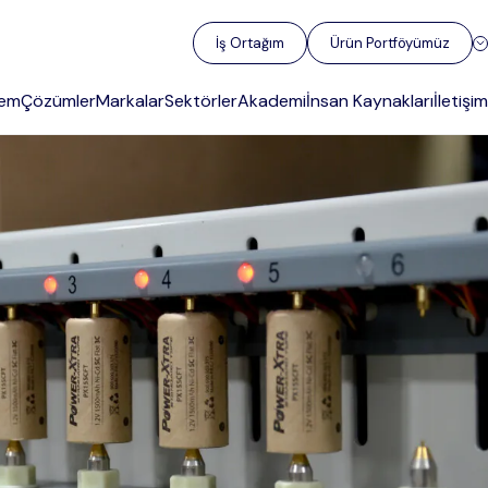
İş Ortağım
Ürün Portföyümüz
gem
Çözümler
Markalar
Sektörler
Akademi
İnsan Kaynakları
İletişim