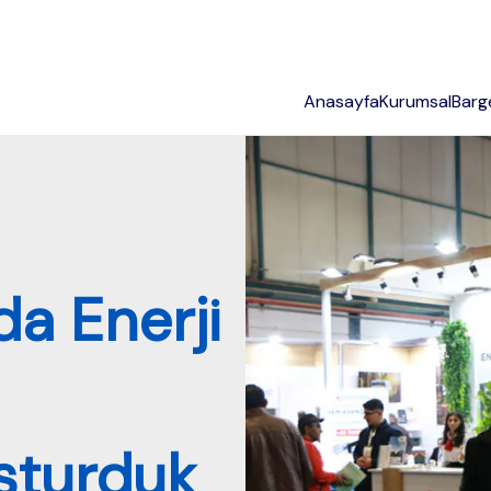
Anasayfa
Kurumsal
Bar
da Enerji
uşturduk