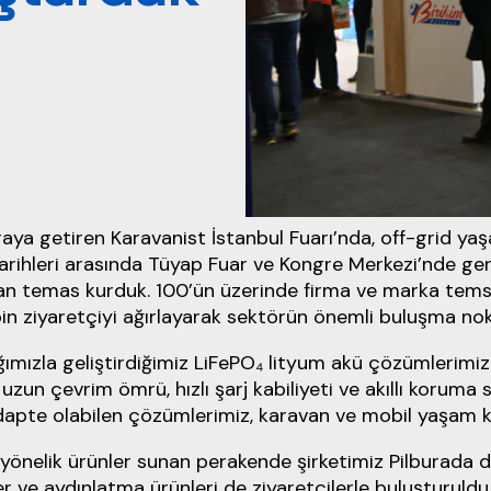
 araya getiren Karavanist İstanbul Fuarı’nda, off-grid ya
tarihleri arasında Tüyap Fuar ve Kongre Merkezi’nde g
n temas kurduk. 100’ün üzerinde firma ve marka temsilci
in ziyaretçiyi ağırlayarak sektörün önemli buluşma nokt
ğımızla geliştirdiğimiz LiFePO₄ lityum akü çözümlerimi
 uzun çevrim ömrü, hızlı şarj kabiliyeti ve akıllı koruma 
adapte olabilen çözümlerimiz, karavan ve mobil yaşam ku
a yönelik ürünler sunan perakende şirketimiz Pilburada d
 ve aydınlatma ürünleri de ziyaretçilerle buluşturuldu