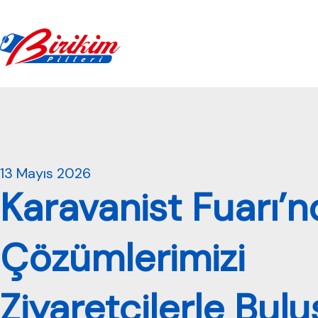
Pil Lojistik Ve Gümrük Danışmanlığı Çözümleri
13 Mayıs 2026
Karavanist Fuarı’n
Çözümlerimizi
Ziyaretçilerle Bul