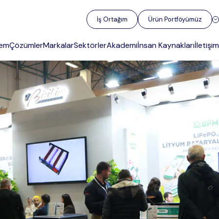
İş Ortağım
Ürün Portföyümüz
gem
Çözümler
Markalar
Sektörler
Akademi
İnsan Kaynakları
İletişim