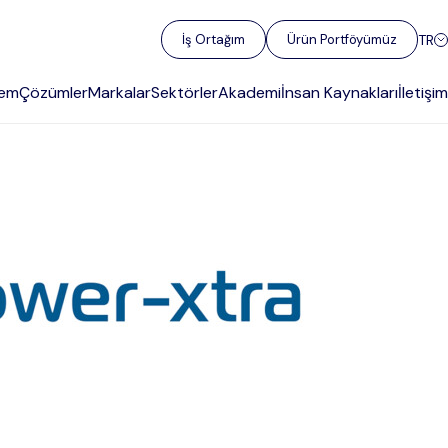
TR
İş Ortağım
Ürün Portföyümüz
gem
Çözümler
Markalar
Sektörler
Akademi
İnsan Kaynakları
İletişim