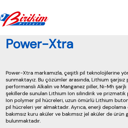
Power-Xtra
Pil Lojistik Ve Gümrük Danışmanlığı Çözümleri
Power-Xtra markamızla, çeşitli pil teknolojilerine y
sunmaktayız. Bu çözümler arasında, Lithium şarjsız p
performanslı Alkalin ve Manganez piller, Ni-Mh şarjlı pi
şekillerde sunulan Lithium Ion silindirik ve prizmatik 
Ion polymer pil hücreleri, uzun ömürlü Lithium buton
pil hücreleri yer almaktadır. Ayrıca, enerji depolama
bakımsız kuru aküler ve bakımsız jel aküler de ürün
bulunmaktadır.